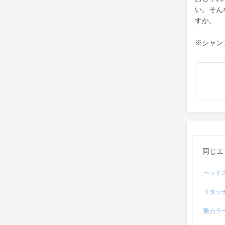
い。そん
すか。
※シャン
同じエ
ヘッド
リタッ
艶カラ