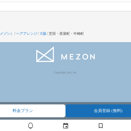
（メゾン）
/
ヘアアレンジ
/
大阪
/
芝田・茶屋町・中崎町
Copyright Jocy inc.
料金プラン
会員登録 (無料)