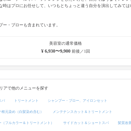
な時はプロにお任せして、いつもとちょっと違う自分を演出してみては
プー・ブローも含まれています。
美容室の通常価格
¥ 6,930〜9,900
前後／1回
リアで他のメニューを探す
スパ
トリートメント
シャンプー・ブロー、アイロンセット
チ根元染め（白髪染め含む）
メンテナンスカット＆トリートメント
ー（フルカラー＆トリートメント）
サイドカット＆ショートスパ
髪質改