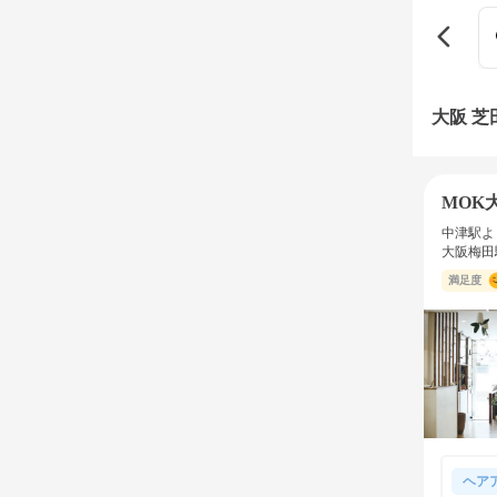
大阪 
MOK
中津駅よ
大阪梅田
満足度
ヘア