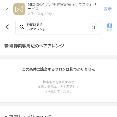
MEZONメゾン/美容室定額（サブスク）サ
×
表示
ービス
入手 -
Google Play
静岡駅周辺
ヘアアレンジ
地図
静岡 静岡駅周辺のヘアアレンジ
この条件に該当するサロンは見つかりません
検索条件を変更するか
地図の表示エリアを変更して
再検索してください