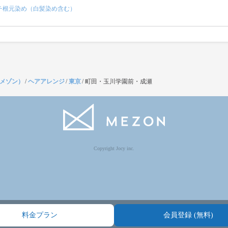
チ根元染め（白髪染め含む）
（メゾン）
/
ヘアアレンジ
/
東京
/
町田・玉川学園前・成瀬
Copyright Jocy inc.
料金プラン
会員登録 (無料)