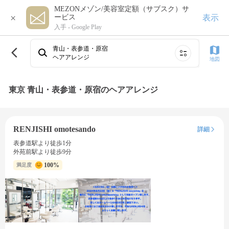
MEZONメゾン/美容室定額（サブスク）サ
×
表示
ービス
入手 -
Google Play
青山・表参道・原宿
ヘアアレンジ
地図
東京 青山・表参道・原宿のヘアアレンジ
RENJISHI omotesando
詳細
表参道駅より徒歩1分
外苑前駅より徒歩9分
100%
満足度