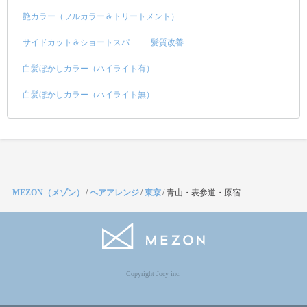
艶カラー（フルカラー＆トリートメント）
サイドカット＆ショートスパ
髪質改善
白髪ぼかしカラー（ハイライト有）
白髪ぼかしカラー（ハイライト無）
MEZON（メゾン）
/
ヘアアレンジ
/
東京
/
青山・表参道・原宿
Copyright Jocy inc.