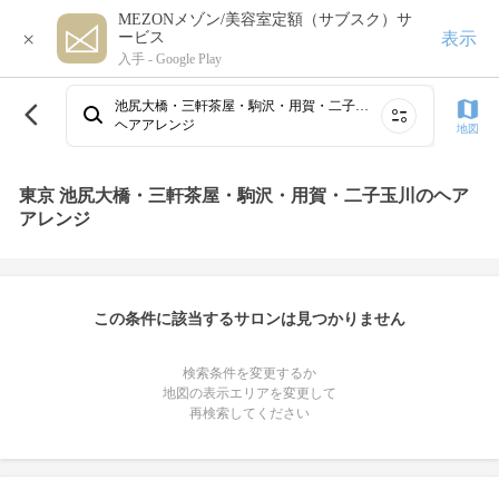
MEZONメゾン/美容室定額（サブスク）サ
×
表示
ービス
入手 -
Google Play
池尻大橋・三軒茶屋・駒沢・用賀・二子玉川
ヘアアレンジ
地図
東京 池尻大橋・三軒茶屋・駒沢・用賀・二子玉川のヘア
アレンジ
この条件に該当するサロンは見つかりません
検索条件を変更するか
地図の表示エリアを変更して
再検索してください