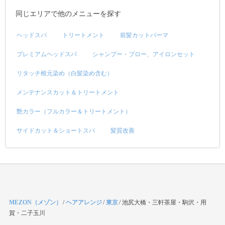
同じエリアで他のメニューを探す
ヘッドスパ
トリートメント
前髪カットパーマ
プレミアムヘッドスパ
シャンプー・ブロー、アイロンセット
リタッチ根元染め（白髪染め含む）
メンテナンスカット＆トリートメント
艶カラー（フルカラー＆トリートメント）
サイドカット＆ショートスパ
髪質改善
MEZON（メゾン）
/
ヘアアレンジ
/
東京
/
池尻大橋・三軒茶屋・駒沢・用
賀・二子玉川