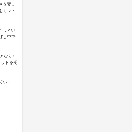
さを変え
をカット
たりとい
ばし中で
アなら2
カットを受
ていま