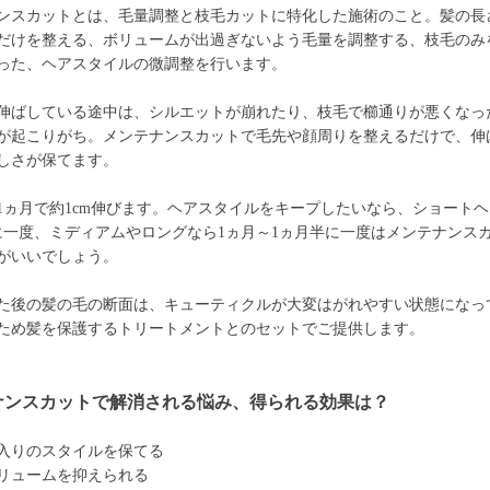
ンスカットとは、毛量調整と枝毛カットに特化した施術のこと。髪の長
だけを整える、ボリュームが出過ぎないよう毛量を調整する、枝毛のみ
った、ヘアスタイルの微調整を行います。
伸ばしている途中は、シルエットが崩れたり、枝毛で櫛通りが悪くなっ
が起こりがち。メンテナンスカットで毛先や顔周りを整えるだけで、伸
しさが保てます。
1ヵ月で約1cm伸びます。ヘアスタイルをキープしたいなら、ショートヘ
に一度、ミディアムやロングなら1ヵ月～1ヵ月半に一度はメンテナンス
がいいでしょう。
た後の髪の毛の断面は、キューティクルが大変はがれやすい状態になっ
ため髪を保護するトリートメントとのセットでご提供します。
ナンスカットで解消される悩み、得られる効果は？
入りのスタイルを保てる
リュームを抑えられる