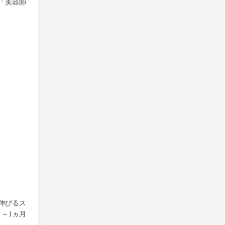
「美容師
伸びるス
～1ヵ月