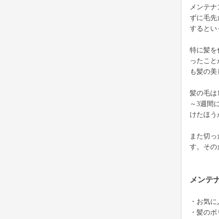
メンテナ
ずに毛先
するとい
特に髪を
ったこと
も髪の美
髪の毛は
～3週間
けたほう
また切っ
す。その
メンテ
・お気に
・髪のボ