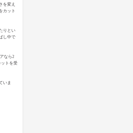
さを変え
をカット
たりとい
ばし中で
アなら2
カットを受
ていま