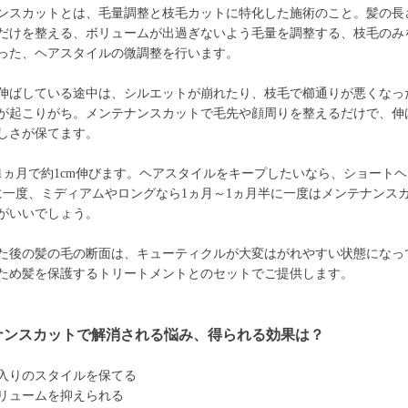
ンスカットとは、毛量調整と枝毛カットに特化した施術のこと。髪の長
だけを整える、ボリュームが出過ぎないよう毛量を調整する、枝毛のみ
った、ヘアスタイルの微調整を行います。
伸ばしている途中は、シルエットが崩れたり、枝毛で櫛通りが悪くなっ
が起こりがち。メンテナンスカットで毛先や顔周りを整えるだけで、伸
しさが保てます。
1ヵ月で約1cm伸びます。ヘアスタイルをキープしたいなら、ショートヘ
に一度、ミディアムやロングなら1ヵ月～1ヵ月半に一度はメンテナンス
がいいでしょう。
た後の髪の毛の断面は、キューティクルが大変はがれやすい状態になっ
ため髪を保護するトリートメントとのセットでご提供します。
ナンスカットで解消される悩み、得られる効果は？
入りのスタイルを保てる
リュームを抑えられる