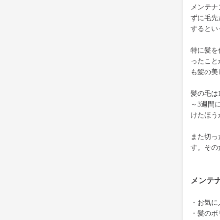
メンテナ
ずに毛先
するとい
特に髪を
ったこと
も髪の美
髪の毛は
～3週間
けたほう
また切っ
す。その
メンテ
・お気に
・髪のボ