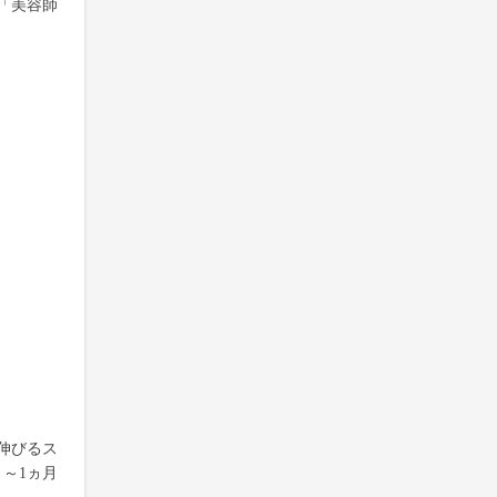
「美容師
伸びるス
～1ヵ月