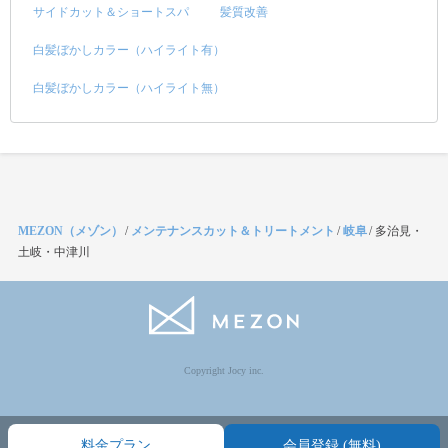
サイドカット＆ショートスパ
髪質改善
白髪ぼかしカラー（ハイライト有）
白髪ぼかしカラー（ハイライト無）
MEZON（メゾン）
/
メンテナンスカット＆トリートメント
/
岐阜
/
多治見・
土岐・中津川
Copyright Jocy inc.
料金プラン
会員登録 (無料)