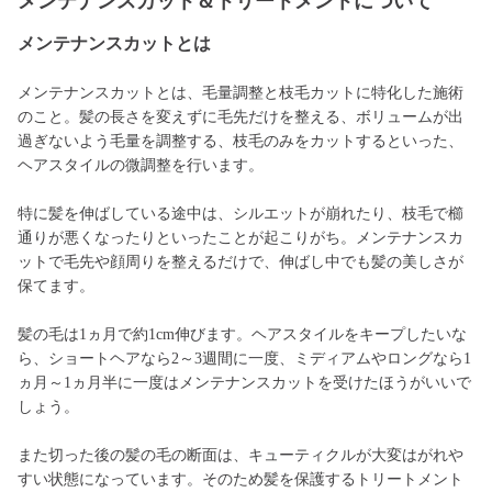
メンテナンスカット＆トリートメントについて
メンテナンスカットとは
メンテナンスカットとは、毛量調整と枝毛カットに特化した施術
のこと。髪の長さを変えずに毛先だけを整える、ボリュームが出
過ぎないよう毛量を調整する、枝毛のみをカットするといった、
ヘアスタイルの微調整を行います。
特に髪を伸ばしている途中は、シルエットが崩れたり、枝毛で櫛
通りが悪くなったりといったことが起こりがち。メンテナンスカ
ットで毛先や顔周りを整えるだけで、伸ばし中でも髪の美しさが
保てます。
髪の毛は1ヵ月で約1cm伸びます。ヘアスタイルをキープしたいな
ら、ショートヘアなら2～3週間に一度、ミディアムやロングなら1
ヵ月～1ヵ月半に一度はメンテナンスカットを受けたほうがいいで
しょう。
また切った後の髪の毛の断面は、キューティクルが大変はがれや
すい状態になっています。そのため髪を保護するトリートメント