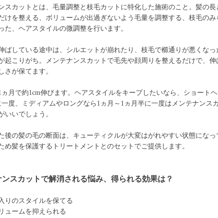
ンスカットとは、毛量調整と枝毛カットに特化した施術のこと。髪の長
だけを整える、ボリュームが出過ぎないよう毛量を調整する、枝毛のみ
った、ヘアスタイルの微調整を行います。
伸ばしている途中は、シルエットが崩れたり、枝毛で櫛通りが悪くなっ
が起こりがち。メンテナンスカットで毛先や顔周りを整えるだけで、伸
しさが保てます。
1ヵ月で約1cm伸びます。ヘアスタイルをキープしたいなら、ショートヘ
に一度、ミディアムやロングなら1ヵ月～1ヵ月半に一度はメンテナンス
がいいでしょう。
た後の髪の毛の断面は、キューティクルが大変はがれやすい状態になっ
ため髪を保護するトリートメントとのセットでご提供します。
ナンスカットで解消される悩み、得られる効果は？
入りのスタイルを保てる
リュームを抑えられる