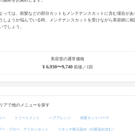
の施術をお薦めします。
よっては、前髪などの部分カットもメンテナンスカットに含む場合があ
うしようか悩んでいる時、メンテナンスカットを受けながら美容師に相
いでしょう。
美容室の通常価格
¥ 6,930〜9,740
前後／1回
リアで他のメニューを探す
スパ
トリートメント
ヘアアレンジ
前髪カットパーマ
プー・ブロー、アイロンセット
リタッチ根元染め（白髪染め含む）