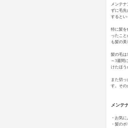
メンテナ
ずに毛先
するとい
特に髪を
ったこと
も髪の美
髪の毛は
～3週間
けたほう
また切っ
す。その
メンテ
・お気に
・髪のボ