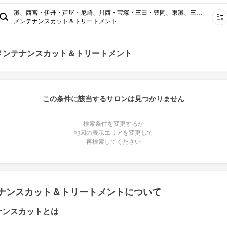
灘、西宮・伊丹・芦屋・尼崎、川西・宝塚・三田・豊岡、東灘、三宮・元町・神戸・兵庫・灘・東灘、長田・須磨・垂水、阪急線（武庫之荘・塚口）・伊丹、明石・西明石・二見
メンテナンスカット＆トリートメント
メンテナンスカット＆トリートメント
この条件に該当するサロンは見つかりません
検索条件を変更するか
地図の表示エリアを変更して
再検索してください
ナンスカット＆トリートメントについて
ナンスカットとは