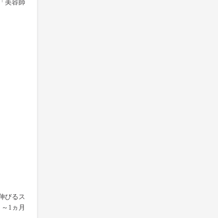
「美容師
伸びるス
～1ヵ月