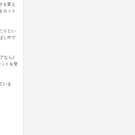
さを変え
をカット
たりとい
ばし中で
アなら2
カットを受
ていま