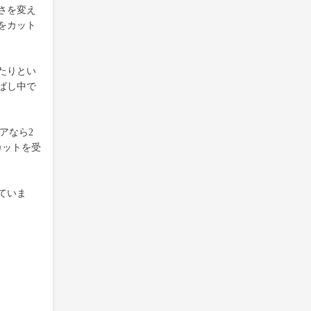
さを変え
をカット
たりとい
ばし中で
アなら2
カットを受
ていま