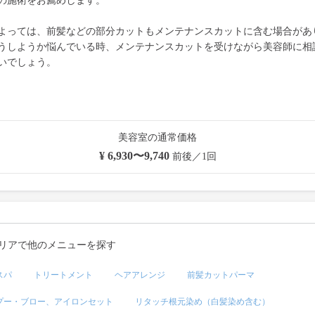
の施術をお薦めします。
よっては、前髪などの部分カットもメンテナンスカットに含む場合があ
うしようか悩んでいる時、メンテナンスカットを受けながら美容師に相
いでしょう。
美容室の通常価格
¥ 6,930〜9,740
前後／1回
リアで他のメニューを探す
スパ
トリートメント
ヘアアレンジ
前髪カットパーマ
プー・ブロー、アイロンセット
リタッチ根元染め（白髪染め含む）