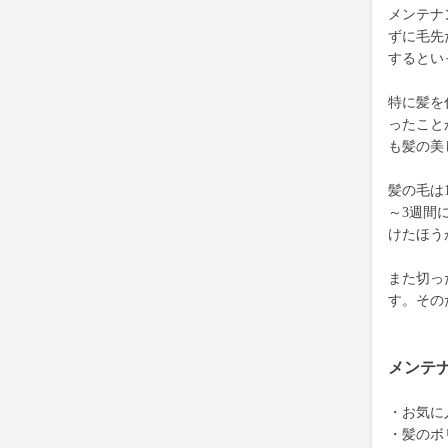
メンテナ
ずに毛先
するとい
特に髪を
ったこと
も髪の美
髪の毛は
～3週間
けたほう
また切っ
す。その
メンテ
・お気に
・髪のボ