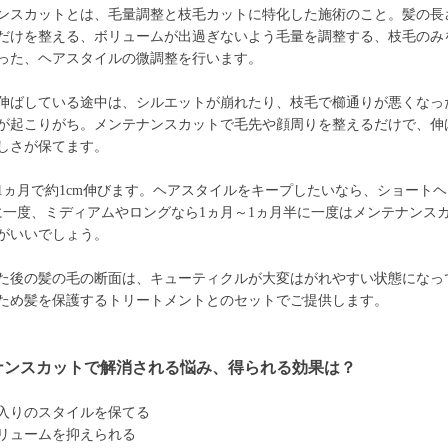
ンスカットとは、毛量調整と枝毛カットに特化した施術のこと。髪の長
だけを整える、ボリュームが出過ぎないよう毛量を調整する、枝毛のみ
った、ヘアスタイルの微調整を行います。
伸ばしている途中は、シルエットが崩れたり、枝毛で櫛通りが悪くなっ
が起こりがち。メンテナンスカットで毛先や顔周りを整えるだけで、伸
しさが保てます。
1ヵ月で約1cm伸びます。ヘアスタイルをキープしたいなら、ショートヘ
に一度、ミディアムやロングなら1ヵ月～1ヵ月半に一度はメンテナンス
がいいでしょう。
た後の髪の毛の断面は、キューティクルが大変はがれやすい状態になっ
ため髪を保護するトリートメントとのセットでご提供します。
ナンスカットで解消される悩み、得られる効果は？
入りのスタイルを保てる
リュームを抑えられる