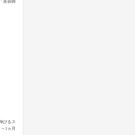
「美容師
伸びるス
～1ヵ月