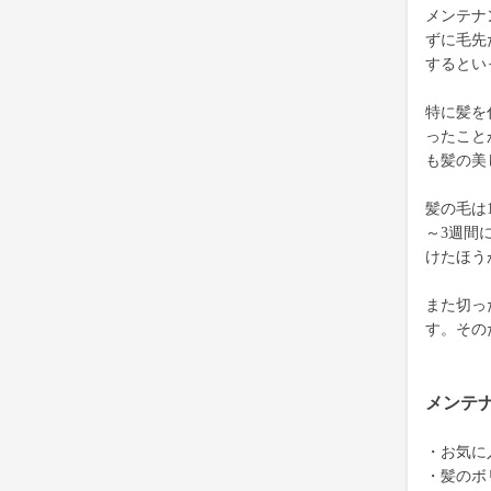
メンテナ
ずに毛先
するとい
特に髪を
ったこと
も髪の美
髪の毛は
～3週間
けたほう
また切っ
す。その
メンテ
・お気に
・髪のボ