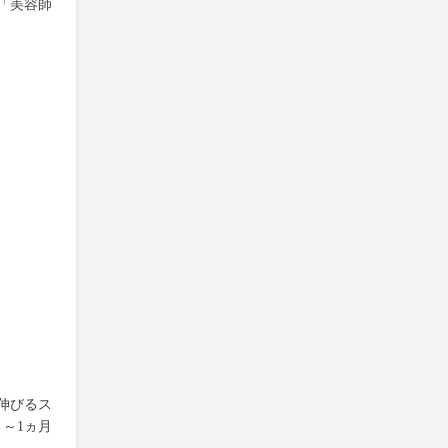
「美容師
伸びるス
～1ヵ月