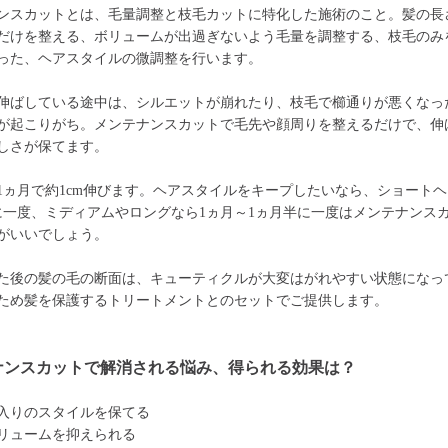
ンスカットとは、毛量調整と枝毛カットに特化した施術のこと。髪の長
だけを整える、ボリュームが出過ぎないよう毛量を調整する、枝毛のみ
った、ヘアスタイルの微調整を行います。
伸ばしている途中は、シルエットが崩れたり、枝毛で櫛通りが悪くなっ
が起こりがち。メンテナンスカットで毛先や顔周りを整えるだけで、伸
しさが保てます。
1ヵ月で約1cm伸びます。ヘアスタイルをキープしたいなら、ショートヘ
に一度、ミディアムやロングなら1ヵ月～1ヵ月半に一度はメンテナンス
がいいでしょう。
た後の髪の毛の断面は、キューティクルが大変はがれやすい状態になっ
ため髪を保護するトリートメントとのセットでご提供します。
ナンスカットで解消される悩み、得られる効果は？
入りのスタイルを保てる
リュームを抑えられる