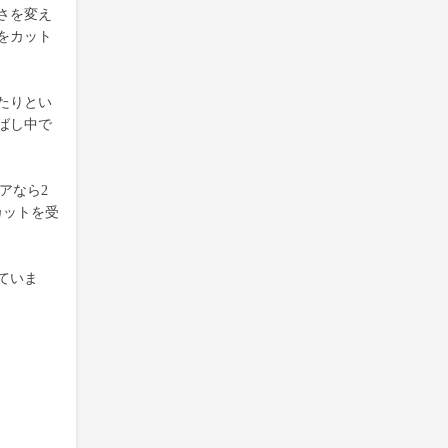
さを変え
をカット
たりとい
ばし中で
アなら2
カットを受
ていま