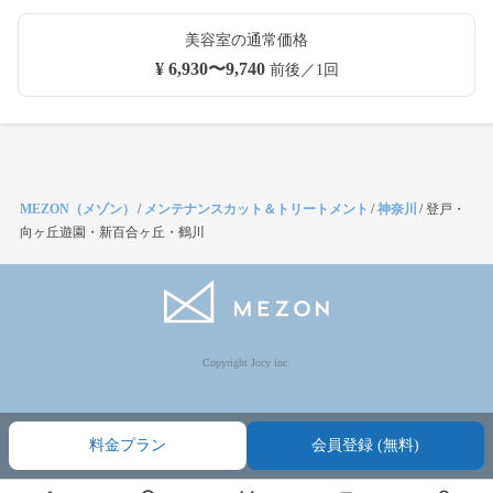
美容室の通常価格
¥ 6,930〜9,740
前後／1回
MEZON（メゾン）
/
メンテナンスカット＆トリートメント
/
神奈川
/
登戸・
向ヶ丘遊園・新百合ヶ丘・鶴川
Copyright Jocy inc.
料金プラン
会員登録 (無料)