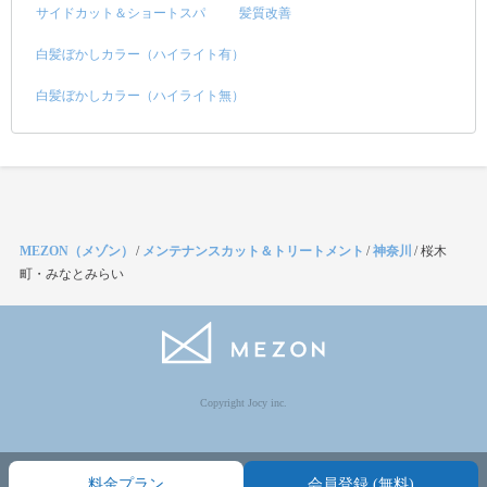
サイドカット＆ショートスパ
髪質改善
白髪ぼかしカラー（ハイライト有）
白髪ぼかしカラー（ハイライト無）
MEZON（メゾン）
/
メンテナンスカット＆トリートメント
/
神奈川
/
桜木
町・みなとみらい
Copyright Jocy inc.
料金プラン
会員登録 (無料)