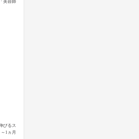
「美容師
伸びるス
～1ヵ月