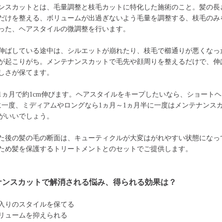
ンスカットとは、毛量調整と枝毛カットに特化した施術のこと。髪の長
だけを整える、ボリュームが出過ぎないよう毛量を調整する、枝毛のみ
った、ヘアスタイルの微調整を行います。
伸ばしている途中は、シルエットが崩れたり、枝毛で櫛通りが悪くなっ
が起こりがち。メンテナンスカットで毛先や顔周りを整えるだけで、伸
しさが保てます。
1ヵ月で約1cm伸びます。ヘアスタイルをキープしたいなら、ショートヘ
に一度、ミディアムやロングなら1ヵ月～1ヵ月半に一度はメンテナンス
がいいでしょう。
た後の髪の毛の断面は、キューティクルが大変はがれやすい状態になっ
ため髪を保護するトリートメントとのセットでご提供します。
ナンスカットで解消される悩み、得られる効果は？
入りのスタイルを保てる
リュームを抑えられる