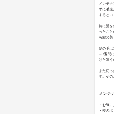
メンテナ
ずに毛先
するとい
特に髪を
ったこと
も髪の美
髪の毛は
～3週間
けたほう
また切っ
す。その
メンテ
・お気に
・髪のボ