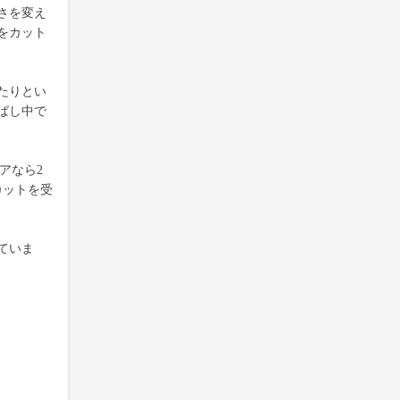
さを変え
をカット
たりとい
ばし中で
アなら2
カットを受
ていま