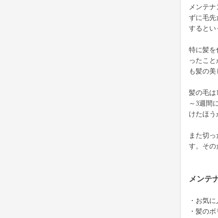
メンテナ
ずに毛先
するとい
特に髪を
ったこと
も髪の美
髪の毛は
～3週間
けたほう
また切っ
す。その
メンテ
・お気に
・髪のボ