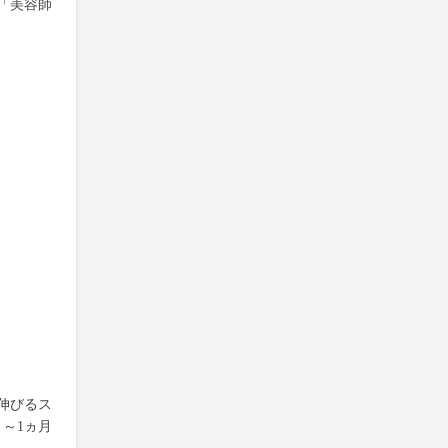
「美容師
伸びるス
～1ヵ月