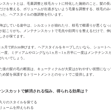
ンスカットとは、毛量調整と枝毛カットに特化した施術のこと。髪の長
だけを整える、ボリュームが出過ぎないよう毛量を調整する、枝毛のみ
った、ヘアスタイルの微調整を行います。
伸ばしている途中は、シルエットが崩れたり、枝毛で櫛通りが悪くなっ
が起こりがち。メンテナンスカットで毛先や顔周りを整えるだけで、伸
しさが保てます。
1ヵ月で約1cm伸びます。ヘアスタイルをキープしたいなら、ショートヘ
に一度、ミディアムやロングなら1ヵ月～1ヵ月半に一度はメンテナンス
がいいでしょう。
た後の髪の毛の断面は、キューティクルが大変はがれやすい状態になっ
ため髪を保護するトリートメントとのセットでご提供します。
ナンスカットで解消される悩み、得られる効果は？
入りのスタイルを保てる
リュームを抑えられる