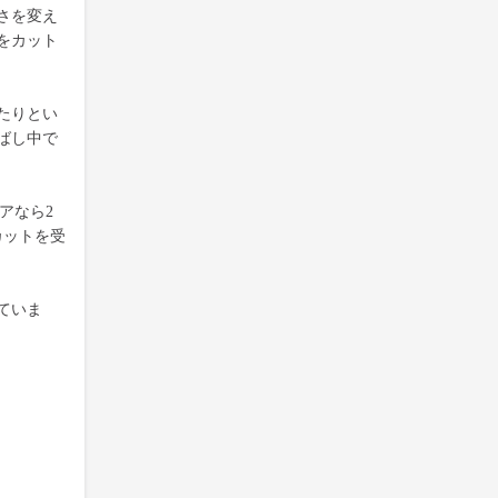
さを変え
をカット
たりとい
ばし中で
アなら2
カットを受
ていま