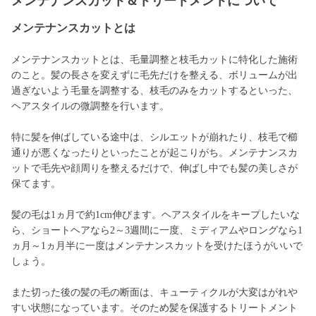
メンテナンスカット＆トリートメントについて
メンテナンスカットとは
メンテナンスカットとは、毛量調整と枝毛カットに特化した施術
のこと。髪の長さを変えずに毛先だけを整える、ボリュームが出
過ぎないよう毛量を調整する、枝毛のみをカットするといった、
ヘアスタイルの微調整を行います。
特に髪を伸ばしている途中は、シルエットが崩れたり、枝毛で櫛
通りが悪くなったりといったことが起こりがち。メンテナンスカ
ットで毛先や顔周りを整えるだけで、伸ばし中でも髪の美しさが
保てます。
髪の毛は1ヵ月で約1cm伸びます。ヘアスタイルをキープしたいな
ら、ショートヘアなら2～3週間に一度、ミディアムやロングなら1
ヵ月～1ヵ月半に一度はメンテナンスカットを受けたほうがいいで
しょう。
また切った後の髪の毛の断面は、キューティクルが大変はがれや
すい状態になっています。そのため髪を保護するトリートメント