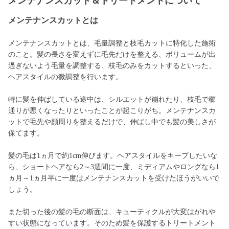
メンテナンスカット＆トリートメントについて
メンテナンスカットとは
メンテナンスカットとは、毛量調整と枝毛カットに特化した施術
のこと。髪の長さを変えずに毛先だけを整える、ボリュームが出
過ぎないよう毛量を調整する、枝毛のみをカットするといった、
ヘアスタイルの微調整を行います。
特に髪を伸ばしている途中は、シルエットが崩れたり、枝毛で櫛
通りが悪くなったりといったことが起こりがち。メンテナンスカ
ットで毛先や顔周りを整えるだけで、伸ばし中でも髪の美しさが
保てます。
髪の毛は1ヵ月で約1cm伸びます。ヘアスタイルをキープしたいな
ら、ショートヘアなら2～3週間に一度、ミディアムやロングなら1
ヵ月～1ヵ月半に一度はメンテナンスカットを受けたほうがいいで
しょう。
また切った後の髪の毛の断面は、キューティクルが大変はがれや
すい状態になっています。そのため髪を保護するトリートメント