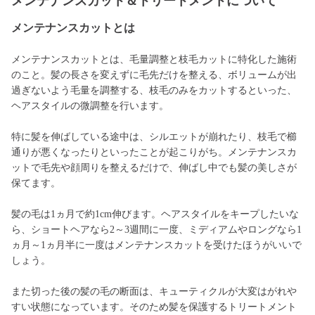
メンテナンスカット＆トリートメントについて
メンテナンスカットとは
メンテナンスカットとは、毛量調整と枝毛カットに特化した施術
のこと。髪の長さを変えずに毛先だけを整える、ボリュームが出
過ぎないよう毛量を調整する、枝毛のみをカットするといった、
ヘアスタイルの微調整を行います。
特に髪を伸ばしている途中は、シルエットが崩れたり、枝毛で櫛
通りが悪くなったりといったことが起こりがち。メンテナンスカ
ットで毛先や顔周りを整えるだけで、伸ばし中でも髪の美しさが
保てます。
髪の毛は1ヵ月で約1cm伸びます。ヘアスタイルをキープしたいな
ら、ショートヘアなら2～3週間に一度、ミディアムやロングなら1
ヵ月～1ヵ月半に一度はメンテナンスカットを受けたほうがいいで
しょう。
また切った後の髪の毛の断面は、キューティクルが大変はがれや
すい状態になっています。そのため髪を保護するトリートメント