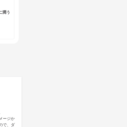
に潤う
。
メージか
ので、ダ