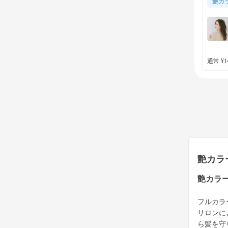
艶カ
通常 ¥14
艶カラ
艶カラ
フルカラ
サロンに
ら髪を守