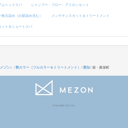
アムヘッドスパ
シャンプー・ブロー、アイロンセット
チ根元染め（白髪染め含む）
メンテナンスカット＆トリートメント
カット＆ショートスパ
（メゾン）
/
艶カラー（フルカラー＆トリートメント）
/
愛知
/
栄・新栄町
Copyright Jocy inc.