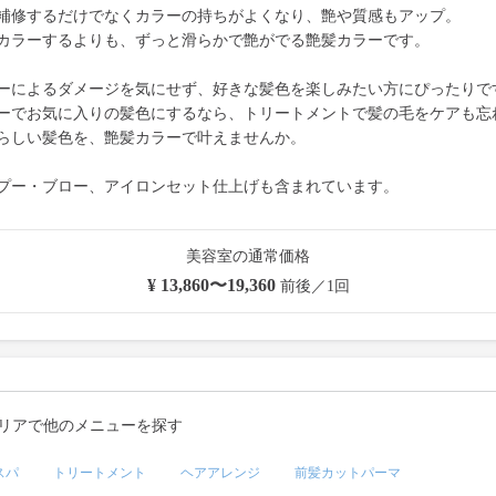
補修するだけでなくカラーの持ちがよくなり、艶や質感もアップ。
カラーするよりも、ずっと滑らかで艶がでる艶髪カラーです。
ーによるダメージを気にせず、好きな髪色を楽しみたい方にぴったりで
ーでお気に入りの髪色にするなら、トリートメントで髪の毛をケアも忘
らしい髪色を、艶髪カラーで叶えませんか。
プー・ブロー、アイロンセット仕上げも含まれています。
美容室の通常価格
¥ 13,860〜19,360
前後／1回
リアで他のメニューを探す
スパ
トリートメント
ヘアアレンジ
前髪カットパーマ