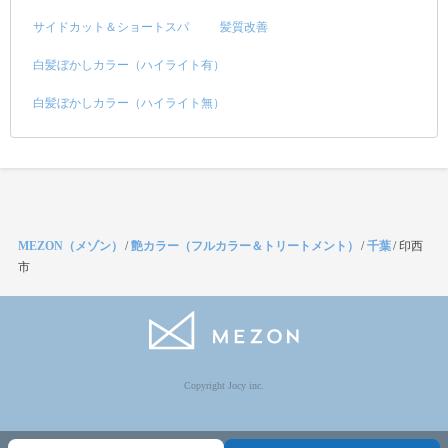
サイドカット＆ショートスパ
髪質改善
白髪ぼかしカラー（ハイライト有）
白髪ぼかしカラー（ハイライト無）
MEZON（メゾン）
/
艶カラー（フルカラー＆トリートメント）
/
千葉
/
印西
市
Copyright Jocy inc.