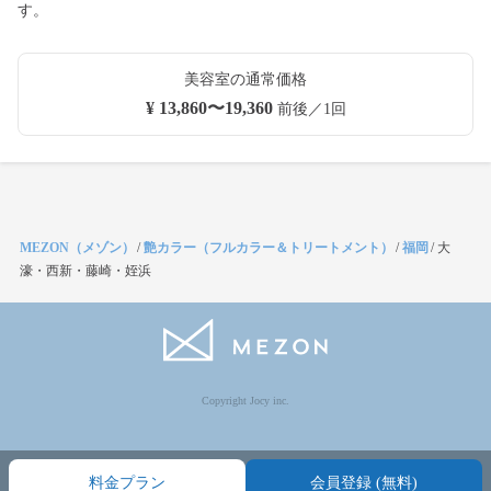
す。
美容室の通常価格
¥ 13,860〜19,360
前後／1回
MEZON（メゾン）
/
艶カラー（フルカラー＆トリートメント）
/
福岡
/
大
濠・西新・藤崎・姪浜
Copyright Jocy inc.
料金プラン
会員登録 (無料)