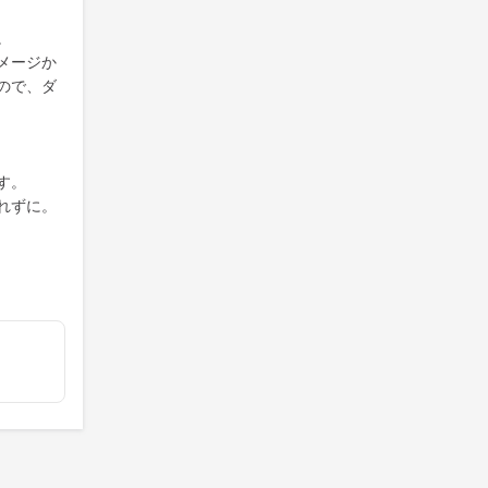
。
メージか
ので、ダ
す。
れずに。