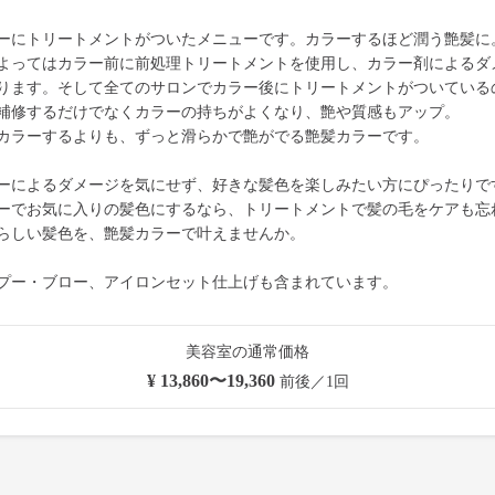
ーにトリートメントがついたメニューです。カラーするほど潤う艶髪に
よってはカラー前に前処理トリートメントを使用し、カラー剤によるダ
ります。そして全てのサロンでカラー後にトリートメントがついている
補修するだけでなくカラーの持ちがよくなり、艶や質感もアップ。
カラーするよりも、ずっと滑らかで艶がでる艶髪カラーです。
ーによるダメージを気にせず、好きな髪色を楽しみたい方にぴったりで
ーでお気に入りの髪色にするなら、トリートメントで髪の毛をケアも忘
らしい髪色を、艶髪カラーで叶えませんか。
プー・ブロー、アイロンセット仕上げも含まれています。
美容室の通常価格
¥ 13,860〜19,360
前後／1回