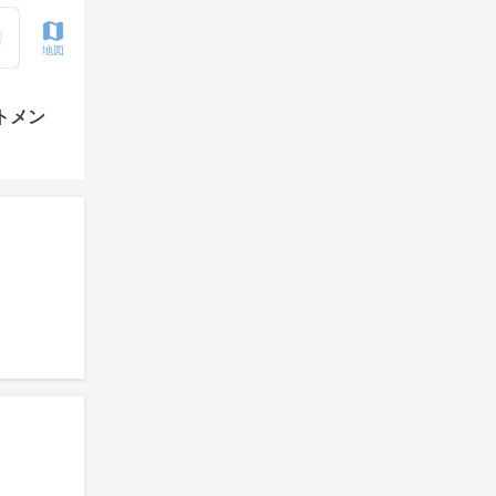
地図
トメン