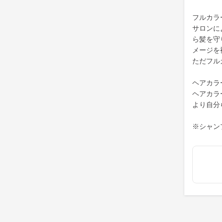
フルカラ
サロンに
ら髪を守
メージを
ただフル
ヘアカラ
ヘアカラ
より自分
※シャン