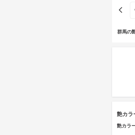
群馬の
艶カラ
艶カラ