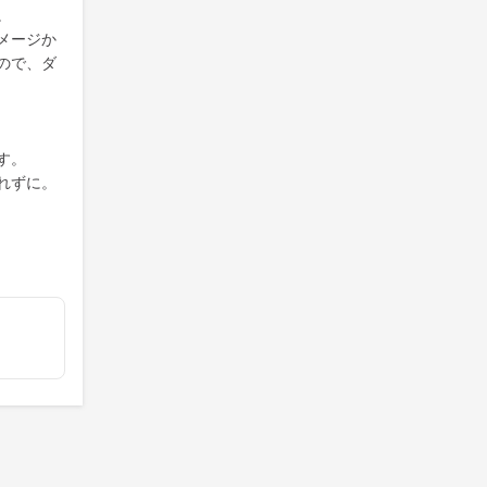
。
メージか
ので、ダ
す。
れずに。