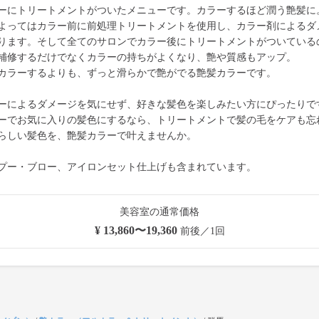
ーにトリートメントがついたメニューです。カラーするほど潤う艶髪に
よってはカラー前に前処理トリートメントを使用し、カラー剤によるダ
ります。そして全てのサロンでカラー後にトリートメントがついている
補修するだけでなくカラーの持ちがよくなり、艶や質感もアップ。
カラーするよりも、ずっと滑らかで艶がでる艶髪カラーです。
ーによるダメージを気にせず、好きな髪色を楽しみたい方にぴったりで
ーでお気に入りの髪色にするなら、トリートメントで髪の毛をケアも忘
らしい髪色を、艶髪カラーで叶えませんか。
プー・ブロー、アイロンセット仕上げも含まれています。
美容室の通常価格
¥ 13,860〜19,360
前後／1回