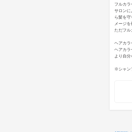
フルカラ
サロンに
ら髪を守
メージを
ただフル
ヘアカラ
ヘアカラ
より自分
※シャン