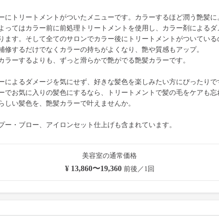
ーにトリートメントがついたメニューです。カラーするほど潤う艶髪に
よってはカラー前に前処理トリートメントを使用し、カラー剤によるダ
ります。そして全てのサロンでカラー後にトリートメントがついている
補修するだけでなくカラーの持ちがよくなり、艶や質感もアップ。
カラーするよりも、ずっと滑らかで艶がでる艶髪カラーです。
ーによるダメージを気にせず、好きな髪色を楽しみたい方にぴったりで
ーでお気に入りの髪色にするなら、トリートメントで髪の毛をケアも忘
らしい髪色を、艶髪カラーで叶えませんか。
プー・ブロー、アイロンセット仕上げも含まれています。
美容室の通常価格
¥ 13,860〜19,360
前後／1回