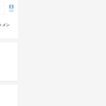
地図
トメン