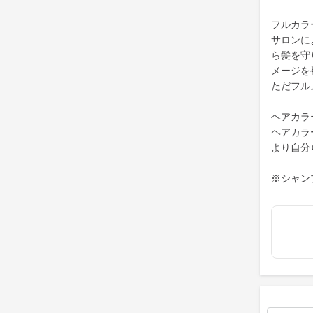
フルカラ
サロンに
ら髪を守
メージを
ただフル
ヘアカラ
ヘアカラ
より自分
※シャン