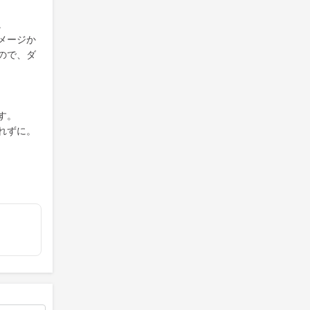
。
メージか
ので、ダ
す。
れずに。