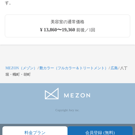
す。
美容室の通常価格
¥ 13,860〜19,360
前後／1回
MEZON（メゾン）
/
艶カラー（フルカラー＆トリートメント）
/
広島
/
八丁
堀・幟町・胡町
Copyright Jocy inc.
料金プラン
会員登録 (無料)