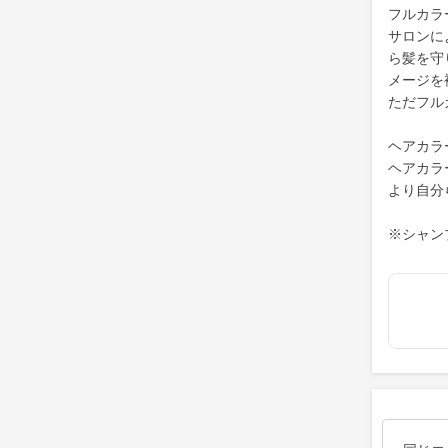
フルカラ
サロンに
ら髪を守
メージを
ただフル
ヘアカラ
ヘアカラ
より自分
※シャン