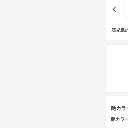
鹿児島
艶カラ
艶カラ