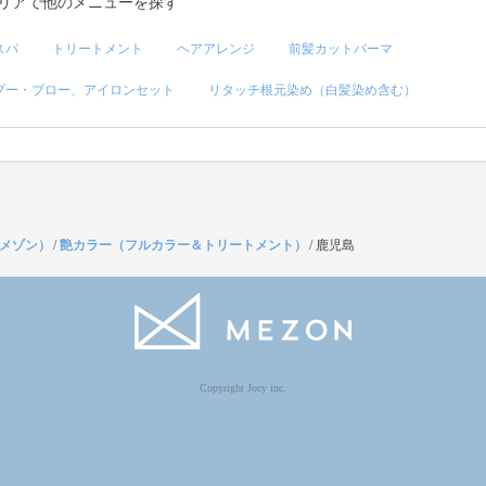
リアで他のメニューを探す
スパ
トリートメント
ヘアアレンジ
前髪カットパーマ
プー・ブロー、アイロンセット
リタッチ根元染め（白髪染め含む）
（メゾン）
/
艶カラー（フルカラー＆トリートメント）
/
鹿児島
Copyright Jocy inc.