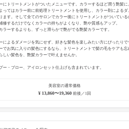
ーにトリートメントがついたメニューです。カラーするほど潤う艶髪に
よってはカラー前に前処理トリートメントを使用し、カラー剤によるダ
ります。そして全てのサロンでカラー後にトリートメントがついている
補修するだけでなくカラーの持ちがよくなり、艶や質感もアップ。
カラーするよりも、ずっと滑らかで艶がでる艶髪カラーです。
ーによるダメージを気にせず、好きな髪色を楽しみたい方にぴったりで
ーでお気に入りの髪色にするなら、トリートメントで髪の毛をケアも忘
らしい髪色を、艶髪カラーで叶えませんか。
プー・ブロー、アイロンセット仕上げも含まれています。
美容室の通常価格
¥ 13,860〜19,360
前後／1回