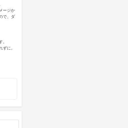
。
メージか
ので、ダ
す。
れずに。