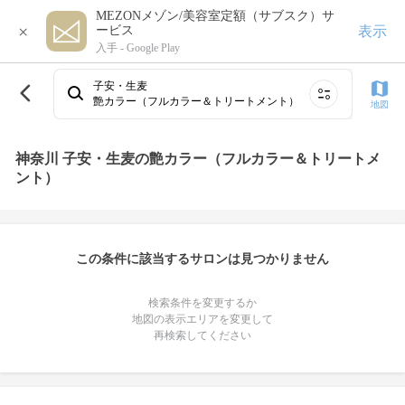
MEZONメゾン/美容室定額（サブスク）サ
×
表示
ービス
入手 -
Google Play
子安・生麦
艶カラー（フルカラー＆トリートメント）
地図
神奈川 子安・生麦の艶カラー（フルカラー＆トリートメ
ント）
この条件に該当するサロンは見つかりません
検索条件を変更するか
地図の表示エリアを変更して
再検索してください