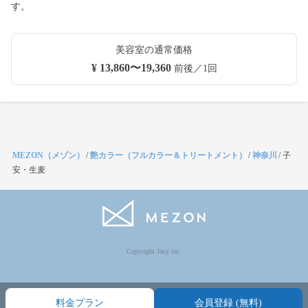
す。
美容室の通常価格
¥ 13,860〜19,360
前後／1回
MEZON（メゾン）
/
艶カラー（フルカラー＆トリートメント）
/
神奈川
/
子
安・生麦
Copyright Jocy inc.
料金プラン
会員登録 (無料)