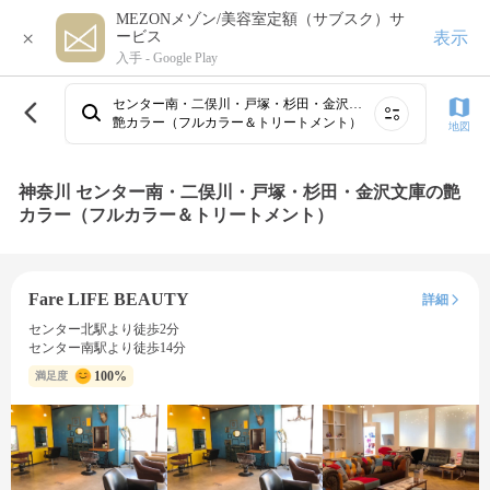
MEZONメゾン/美容室定額（サブスク）サ
×
表示
ービス
入手 -
Google Play
センター南・二俣川・戸塚・杉田・金沢文庫
艶カラー（フルカラー＆トリートメント）
地図
神奈川 センター南・二俣川・戸塚・杉田・金沢文庫の艶
カラー（フルカラー＆トリートメント）
Fare LIFE BEAUTY
詳細
センター北駅より徒歩2分
センター南駅より徒歩14分
100%
満足度