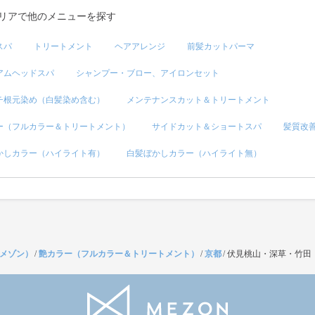
リアで他のメニューを探す
スパ
トリートメント
ヘアアレンジ
前髪カットパーマ
アムヘッドスパ
シャンプー・ブロー、アイロンセット
チ根元染め（白髪染め含む）
メンテナンスカット＆トリートメント
ー（フルカラー＆トリートメント）
サイドカット＆ショートスパ
髪質改
かしカラー（ハイライト有）
白髪ぼかしカラー（ハイライト無）
（メゾン）
/
艶カラー（フルカラー＆トリートメント）
/
京都
/
伏見桃山・深草・竹田