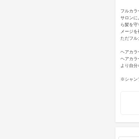
フルカラ
サロンに
ら髪を守
メージを
ただフル
ヘアカラ
ヘアカラ
より自分
※シャン