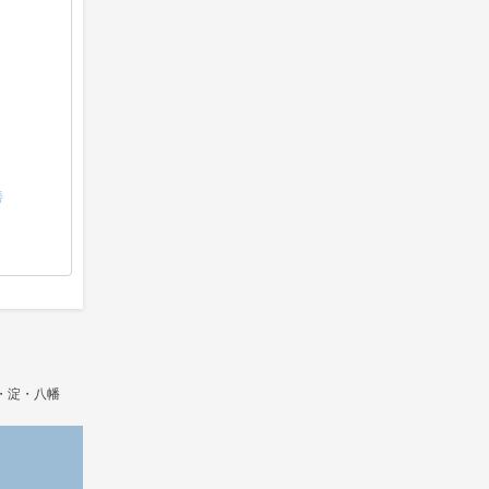
善
・淀・八幡