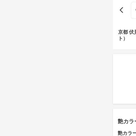
京都 
ト）
艶カラ
艶カラ