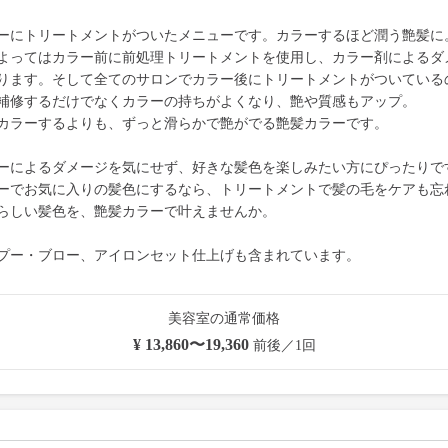
ーにトリートメントがついたメニューです。カラーするほど潤う艶髪に
よってはカラー前に前処理トリートメントを使用し、カラー剤によるダ
ります。そして全てのサロンでカラー後にトリートメントがついている
補修するだけでなくカラーの持ちがよくなり、艶や質感もアップ。
カラーするよりも、ずっと滑らかで艶がでる艶髪カラーです。
ーによるダメージを気にせず、好きな髪色を楽しみたい方にぴったりで
ーでお気に入りの髪色にするなら、トリートメントで髪の毛をケアも忘
らしい髪色を、艶髪カラーで叶えませんか。
プー・ブロー、アイロンセット仕上げも含まれています。
美容室の通常価格
¥ 13,860〜19,360
前後／1回