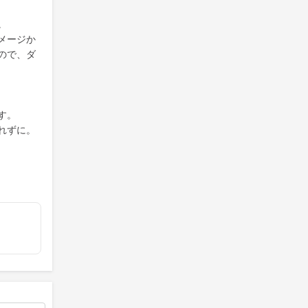
。
メージか
ので、ダ
す。
れずに。