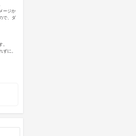
。
メージか
ので、ダ
す。
れずに。