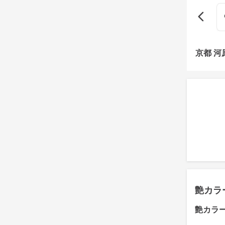
京都 
艶カラ
艶カラ