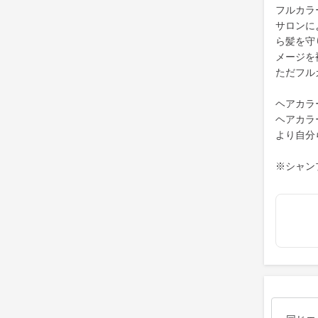
フルカラ
サロンに
ら髪を守
メージを
ただフル
ヘアカラ
ヘアカラ
より自分
※シャン