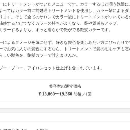
ーにトリートメントがついたメニューです。カラーするほど潤う艶髪に
よってはカラー前に前処理トリートメントを使用し、カラー剤によるダ
ります。そして全てのサロンでカラー後にトリートメントがついている
補修するだけでなくカラーの持ちがよくなり、艶や質感もアップ。
カラーするよりも、ずっと滑らかで艶がでる艶髪カラーです。
ーによるダメージを気にせず、好きな髪色を楽しみたい方にぴったりで
ーでお気に入りの髪色にするなら、トリートメントで髪の毛をケアも忘
らしい髪色を、艶髪カラーで叶えませんか。
プー・ブロー、アイロンセット仕上げも含まれています。
美容室の通常価格
¥ 13,860〜19,360
前後／1回