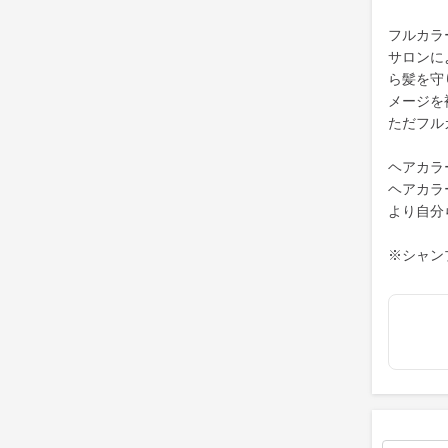
フルカラ
サロンに
ら髪を守
メージを
ただフル
ヘアカラ
ヘアカラ
より自分
※シャン