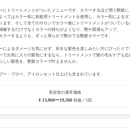
ーにトリートメントがついたメニューです。カラーするほど潤う艶髪に
よってはカラー前に前処理トリートメントを使用し、カラー剤によるダ
ります。そして全てのサロンでカラー後にトリートメントがついている
補修するだけでなくカラーの持ちがよくなり、艶や質感もアップ。
カラーするよりも、ずっと滑らかで艶がでる艶髪カラーです。
ーによるダメージを気にせず、好きな髪色を楽しみたい方にぴったりで
ーでお気に入りの髪色にするなら、トリートメントで髪の毛をケアも忘
らしい髪色を、艶髪カラーで叶えませんか。
プー・ブロー、アイロンセット仕上げも含まれています。
美容室の通常価格
¥ 13,860〜19,360
前後／1回