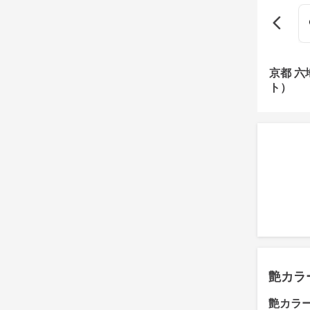
京都 
ト）
艶カラ
艶カラ