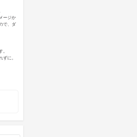
。
メージか
ので、ダ
す。
れずに。