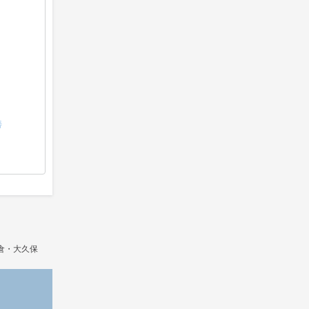
善
倉・大久保