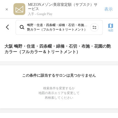
MEZONメゾン/美容室定額（サブスク）サ
×
表示
ービス
入手 -
Google Play
鴫野・住道・四条畷・緑橋・石切・布施・花園
艶カラー（フルカラー＆トリートメント）
地図
大阪 鴫野・住道・四条畷・緑橋・石切・布施・花園の艶
カラー（フルカラー＆トリートメント）
この条件に該当するサロンは見つかりません
検索条件を変更するか
地図の表示エリアを変更して
再検索してください