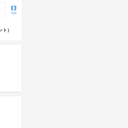
地図
ント）