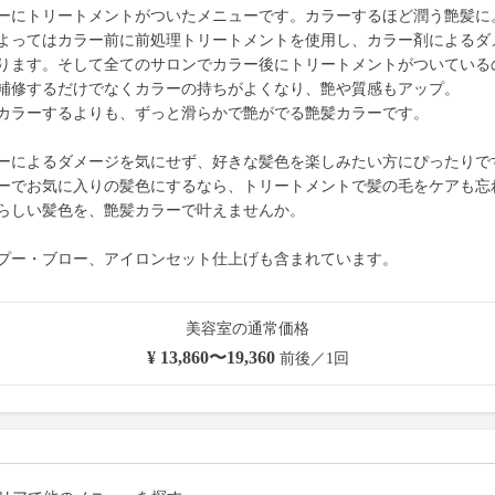
ーにトリートメントがついたメニューです。カラーするほど潤う艶髪に
よってはカラー前に前処理トリートメントを使用し、カラー剤によるダ
ります。そして全てのサロンでカラー後にトリートメントがついている
補修するだけでなくカラーの持ちがよくなり、艶や質感もアップ。
カラーするよりも、ずっと滑らかで艶がでる艶髪カラーです。
ーによるダメージを気にせず、好きな髪色を楽しみたい方にぴったりで
ーでお気に入りの髪色にするなら、トリートメントで髪の毛をケアも忘
らしい髪色を、艶髪カラーで叶えませんか。
プー・ブロー、アイロンセット仕上げも含まれています。
美容室の通常価格
¥ 13,860〜19,360
前後／1回