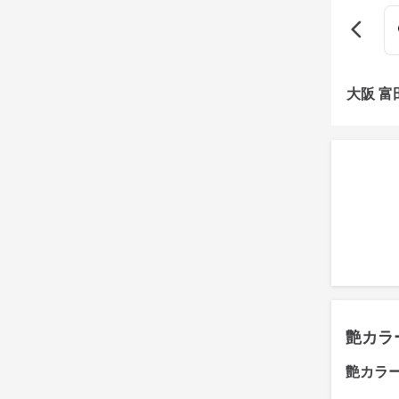
大阪 
艶カラ
艶カラ