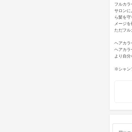
フルカラ
サロンに
ら髪を守
メージを
ただフル
ヘアカラ
ヘアカラ
より自分
※シャン