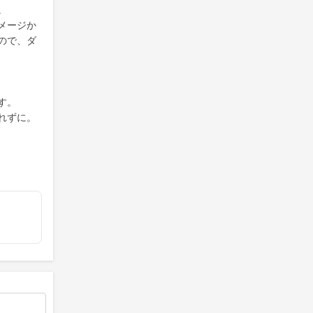
。
メージか
ので、ダ
す。
れずに。