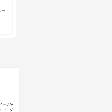
リート
。
メージか
ので、ダ