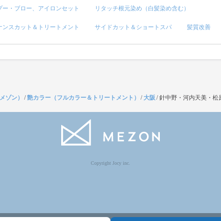
プー・ブロー、アイロンセット
リタッチ根元染め（白髪染め含む）
ナンスカット＆トリートメント
サイドカット＆ショートスパ
髪質改善
（メゾン）
/
艶カラー（フルカラー＆トリートメント）
/
大阪
/
針中野・河内天美・松
Copyright Jocy inc.