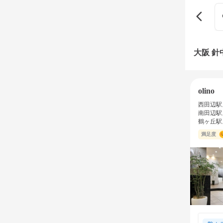
大阪 
olino
西田辺駅
南田辺駅
鶴ヶ丘駅
満足度