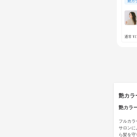
艶カ
通常 ¥17
艶カラ
艶カラ
フルカラ
サロンに
ら髪を守