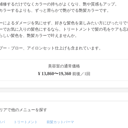
補修するだけでなくカラーの持ちがよくなり、艶や質感もアップ。
カラーするよりも、ずっと滑らかで艶がでる艶髪カラーです。
ーによるダメージを気にせず、好きな髪色を楽しみたい方にぴったりで
ーでお気に入りの髪色にするなら、トリートメントで髪の毛をケアも忘
らしい髪色を、艶髪カラーで叶えませんか。
プー・ブロー、アイロンセット仕上げも含まれています。
美容室の通常価格
¥ 13,860〜19,360
前後／1回
リアで他のメニューを探す
スパ
トリートメント
前髪カットパーマ