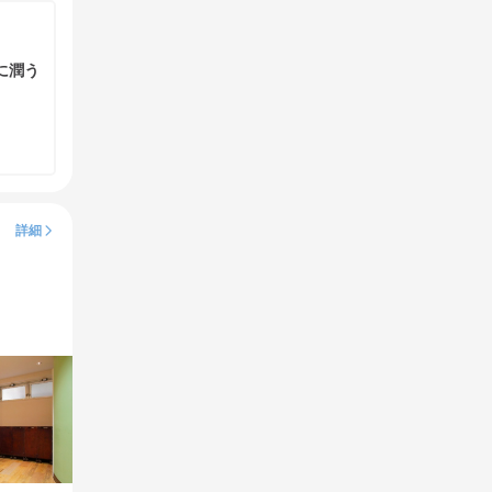
に潤う
詳細