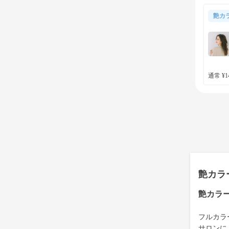
艶カ
通常 ¥14
艶カラ
艶カラ
フルカラ
サロンに