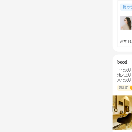
艶カ
通常 ¥15
becel
下北沢駅
池ノ上駅
東北沢駅
満足度