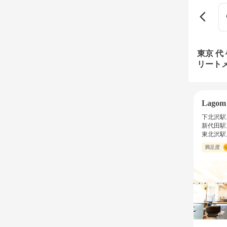
東京 
リート
Lagom
下北沢駅
新代田駅
東北沢駅
満足度