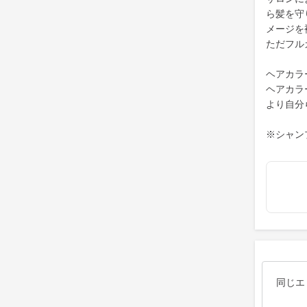
ら髪を守
メージを
ただフル
ヘアカラ
ヘアカラ
より自分
※シャン
同じエ