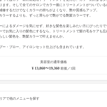
ります。そして全てのサロンでカラー後にトリートメントがついている
補修するだけでなくカラーの持ちがよくなり、艶や質感もアップ。
カラーするよりも、ずっと滑らかで艶がでる艶髪カラーです。
ーによるダメージを気にせず、好きな髪色を楽しみたい方にぴったりで
ーでお気に入りの髪色にするなら、トリートメントで髪の毛をケアも忘
らしい髪色を、艶髪カラーで叶えませんか。
プー・ブロー、アイロンセット仕上げも含まれています。
美容室の通常価格
¥ 13,860〜19,360
前後／1回
リアで他のメニューを探す