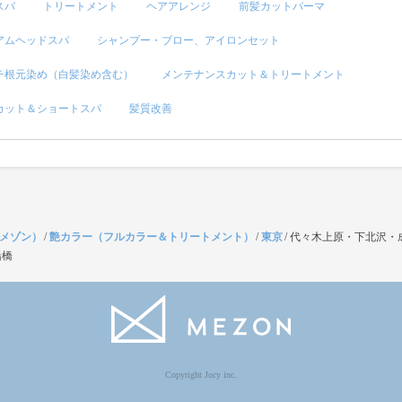
スパ
トリートメント
ヘアアレンジ
前髪カットパーマ
アムヘッドスパ
シャンプー・ブロー、アイロンセット
チ根元染め（白髪染め含む）
メンテナンスカット＆トリートメント
カット＆ショートスパ
髪質改善
（メゾン）
/
艶カラー（フルカラー＆トリートメント）
/
東京
/
代々木上原・下北沢・
船橋
Copyright Jocy inc.