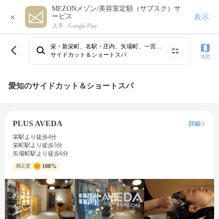
MEZONメゾン/美容室定額（サブスク）サ
×
表示
ービス
入手 -
Google Play
栄・新栄町、名駅・庄内、矢場町、一宮・稲沢・清洲、黒川・平安通・大曽根周辺、春日井・尾張旭・守山・瀬戸・高蔵寺、守山周辺、小牧、中村公園・高畑・あおなみ線、大須・金山⋯
サイドカット＆ショートスパ
地図
愛知のサイドカット＆ショートスパ
PLUS AVEDA
詳細
栄駅より徒歩4分
栄町駅より徒歩5分
矢場町駅より徒歩6分
100%
満足度