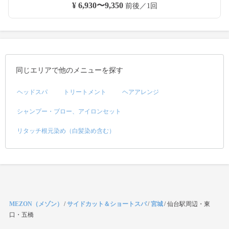
¥ 6,930〜9,350
前後／1回
同じエリアで他のメニューを探す
ヘッドスパ
トリートメント
ヘアアレンジ
シャンプー・ブロー、アイロンセット
リタッチ根元染め（白髪染め含む）
MEZON（メゾン）
/
サイドカット＆ショートスパ
/
宮城
/
仙台駅周辺・東
口・五橋