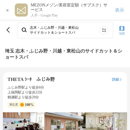
MEZONメゾン/美容室定額（サブスク）サ
×
表示
ービス
入手 -
Google Play
志木・ふじみ野・川越・東松山
サイドカット＆ショートスパ
地図
埼玉 志木・ふじみ野・川越・東松山のサイドカット＆シ
ョートスパ
THETA ｼｰﾀ ふじみ野
詳細
ふじみ野駅より徒歩6分
上福岡駅より徒歩22分
鶴瀬駅より徒歩29分
100%
満足度