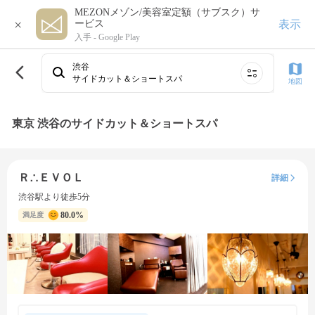
MEZONメゾン/美容室定額（サブスク）サ
×
表示
ービス
入手 -
Google Play
渋谷
サイドカット＆ショートスパ
地図
東京 渋谷のサイドカット＆ショートスパ
Ｒ∴ＥＶＯＬ
詳細
渋谷駅より徒歩5分
80.0%
満足度