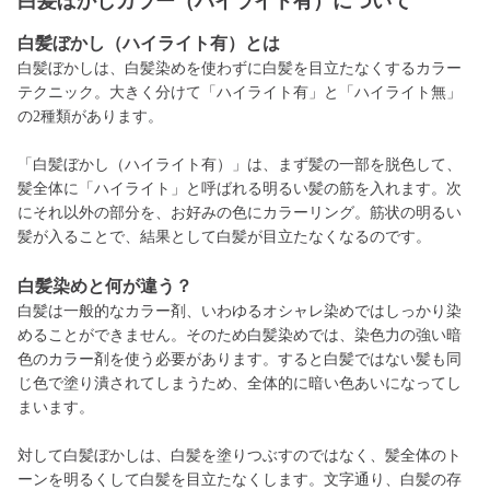
白髪ぼかしカラー（ハイライト有）について
白髪ぼかし（ハイライト有）とは
白髪ぼかしは、白髪染めを使わずに白髪を目立たなくするカラー
テクニック。大きく分けて「ハイライト有」と「ハイライト無」
の2種類があります。
「白髪ぼかし（ハイライト有）」は、まず髪の一部を脱色して、
髪全体に「ハイライト」と呼ばれる明るい髪の筋を入れます。次
にそれ以外の部分を、お好みの色にカラーリング。筋状の明るい
髪が入ることで、結果として白髪が目立たなくなるのです。
白髪染めと何が違う？
白髪は一般的なカラー剤、いわゆるオシャレ染めではしっかり染
めることができません。そのため白髪染めでは、染色力の強い暗
色のカラー剤を使う必要があります。すると白髪ではない髪も同
じ色で塗り潰されてしまうため、全体的に暗い色あいになってし
まいます。
対して白髪ぼかしは、白髪を塗りつぶすのではなく、髪全体のト
ーンを明るくして白髪を目立たなくします。文字通り、白髪の存