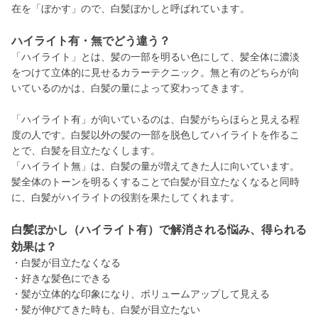
在を「ぼかす」ので、白髪ぼかしと呼ばれています。
ハイライト有・無でどう違う？
「ハイライト」とは、髪の一部を明るい色にして、髪全体に濃淡
をつけて立体的に見せるカラーテクニック。無と有のどちらが向
いているのかは、白髪の量によって変わってきます。
「ハイライト有」が向いているのは、白髪がちらほらと見える程
度の人です。白髪以外の髪の一部を脱色してハイライトを作るこ
とで、白髪を目立たなくします。
「ハイライト無」は、白髪の量が増えてきた人に向いています。
髪全体のトーンを明るくすることで白髪が目立たなくなると同時
に、白髪がハイライトの役割を果たしてくれます。
白髪ぼかし（ハイライト有）で解消される悩み、得られる
効果は？
・白髪が目立たなくなる
・好きな髪色にできる
・髪が立体的な印象になり、ボリュームアップして見える
・髪が伸びてきた時も、白髪が目立たない