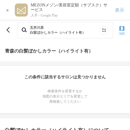
MEZONメゾン/美容室定額（サブスク）サ
×
表示
ービス
入手 -
Google Play
五所川原
白髪ぼかしカラー（ハイライト有）
地図
青森の白髪ぼかしカラー（ハイライト有）
この条件に該当するサロンは見つかりません
検索条件を変更するか
地図の表示エリアを変更して
再検索してください