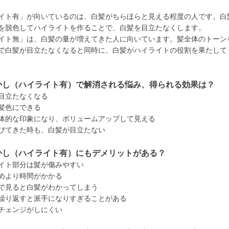
イト有」が向いているのは、白髪がちらほらと見える程度の人です。白
を脱色してハイライトを作ることで、白髪を目立たなくします。
イト無」は、白髪の量が増えてきた人に向いています。髪全体のトーン
で白髪が目立たなくなると同時に、白髪がハイライトの役割を果たして
かし（ハイライト有）で解消される悩み、得られる効果は？
目立たなくなる
髪色にできる
体的な印象になり、ボリュームアップして見える
びてきた時も、白髪が目立たない
かし（ハイライト有）にもデメリットがある？
イト部分は髪が傷みやすい
めより時間がかかる
で見ると白髪がわかってしまう
繰り返すと派手になりすぎることがある
チェンジがしにくい