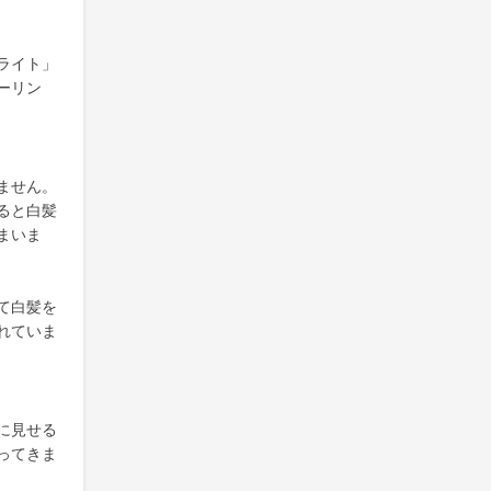
ライト」
ーリン
ません。
ると白髪
まいま
て白髪を
れていま
に見せる
ってきま