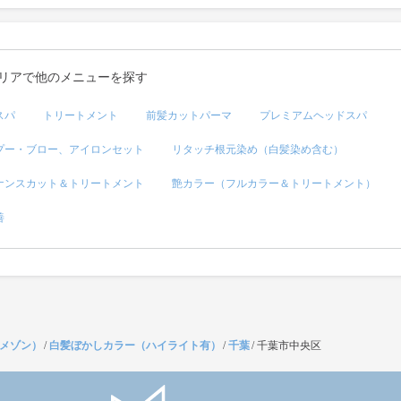
リアで他のメニューを探す
スパ
トリートメント
前髪カットパーマ
プレミアムヘッドスパ
プー・ブロー、アイロンセット
リタッチ根元染め（白髪染め含む）
ナンスカット＆トリートメント
艶カラー（フルカラー＆トリートメント）
善
（メゾン）
/
白髪ぼかしカラー（ハイライト有）
/
千葉
/
千葉市中央区