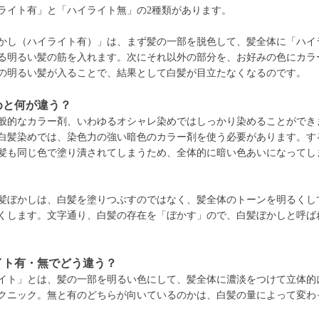
ライト有」と「ハイライト無」の2種類があります。
かし（ハイライト有）」は、まず髪の一部を脱色して、髪全体に「ハイ
る明るい髪の筋を入れます。次にそれ以外の部分を、お好みの色にカラ
の明るい髪が入ることで、結果として白髪が目立たなくなるのです。
めと何が違う？
般的なカラー剤、いわゆるオシャレ染めではしっかり染めることができ
白髪染めでは、染色力の強い暗色のカラー剤を使う必要があります。す
髪も同じ色で塗り潰されてしまうため、全体的に暗い色あいになってし
髪ぼかしは、白髪を塗りつぶすのではなく、髪全体のトーンを明るくし
くします。文字通り、白髪の存在を「ぼかす」ので、白髪ぼかしと呼ば
イト有・無でどう違う？
イト」とは、髪の一部を明るい色にして、髪全体に濃淡をつけて立体的
クニック。無と有のどちらが向いているのかは、白髪の量によって変わ