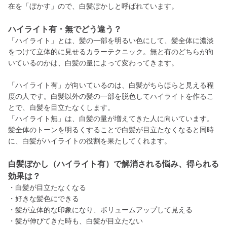
在を「ぼかす」ので、白髪ぼかしと呼ばれています。
ハイライト有・無でどう違う？
「ハイライト」とは、髪の一部を明るい色にして、髪全体に濃淡
をつけて立体的に見せるカラーテクニック。無と有のどちらが向
いているのかは、白髪の量によって変わってきます。
「ハイライト有」が向いているのは、白髪がちらほらと見える程
度の人です。白髪以外の髪の一部を脱色してハイライトを作るこ
とで、白髪を目立たなくします。
「ハイライト無」は、白髪の量が増えてきた人に向いています。
髪全体のトーンを明るくすることで白髪が目立たなくなると同時
に、白髪がハイライトの役割を果たしてくれます。
白髪ぼかし（ハイライト有）で解消される悩み、得られる
効果は？
・白髪が目立たなくなる
・好きな髪色にできる
・髪が立体的な印象になり、ボリュームアップして見える
・髪が伸びてきた時も、白髪が目立たない