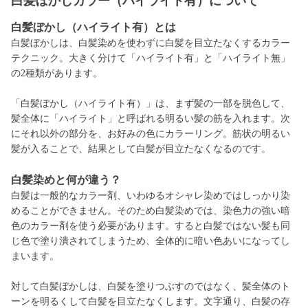
白髪ぼかしカラー（ハイライト有）について
白髪ぼかし（ハイライト有）とは
白髪ぼかしは、白髪染めを使わずに白髪を目立たなくするカラー
テクニック。大きく分けて「ハイライト有」と「ハイライト無」
の2種類があります。
「白髪ぼかし（ハイライト有）」は、まず髪の一部を脱色して、
髪全体に「ハイライト」と呼ばれる明るい髪の筋を入れます。次
にそれ以外の部分を、お好みの色にカラーリング。筋状の明るい
髪が入ることで、結果として白髪が目立たなくなるのです。
白髪染めと何が違う？
白髪は一般的なカラー剤、いわゆるオシャレ染めではしっかり染
めることができません。そのため白髪染めでは、染色力の強い暗
色のカラー剤を使う必要があります。すると白髪ではない髪も同
じ色で塗り潰されてしまうため、全体的に暗い色あいになってし
まいます。
対して白髪ぼかしは、白髪を塗りつぶすのではなく、髪全体のト
ーンを明るくして白髪を目立たなくします。文字通り、白髪の存