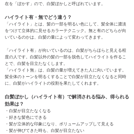
在を「ぼかす」ので、白髪ぼかしと呼ばれています。
ハイライト有・無でどう違う？
「ハイライト」とは、髪の一部を明るい色にして、髪全体に濃淡
をつけて立体的に見せるカラーテクニック。無と有のどちらが向
いているのかは、白髪の量によって変わってきます。
「ハイライト有」が向いているのは、白髪がちらほらと見える程
度の人です。白髪以外の髪の一部を脱色してハイライトを作るこ
とで、白髪を目立たなくします。
「ハイライト無」は、白髪の量が増えてきた人に向いています。
髪全体のトーンを明るくすることで白髪が目立たなくなると同時
に、白髪がハイライトの役割を果たしてくれます。
白髪ぼかし（ハイライト有）で解消される悩み、得られる
効果は？
・白髪が目立たなくなる
・好きな髪色にできる
・髪が立体的な印象になり、ボリュームアップして見える
・髪が伸びてきた時も、白髪が目立たない