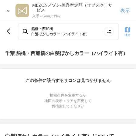
MEZONメゾン/美容室定額（サブスク）サ
×
表示
ービス
入手 -
Google Play
船橋・西船橋
白髪ぼかしカラー（ハイライト有）
地図
千葉 船橋・西船橋の白髪ぼかしカラー（ハイライト有）
この条件に該当するサロンは見つかりません
検索条件を変更するか
地図の表示エリアを変更して
再検索してください