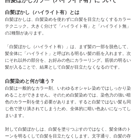
白髪ぼかしカラー（ハイライト有）について
白髪ぼかし（ハイライト有）とは
白髪ぼかしは、白髪染めを使わずに白髪を目立たなくするカラー
テクニック。大きく分けて「ハイライト有」と「ハイライト無」
の2種類があります。
「白髪ぼかし（ハイライト有）」は、まず髪の一部を脱色して、
髪全体に「ハイライト」と呼ばれる明るい髪の筋を入れます。次
にそれ以外の部分を、お好みの色にカラーリング。筋状の明るい
髪が入ることで、結果として白髪が目立たなくなるのです。
白髪染めと何が違う？
白髪は一般的なカラー剤、いわゆるオシャレ染めではしっかり染
めることができません。そのため白髪染めでは、染色力の強い暗
色のカラー剤を使う必要があります。すると白髪ではない髪も同
じ色で塗り潰されてしまうため、全体的に暗い色あいになってし
まいます。
対して白髪ぼかしは、白髪を塗りつぶすのではなく、髪全体のト
ーンを明るくして白髪を目立たなくします。文字通り、白髪の存