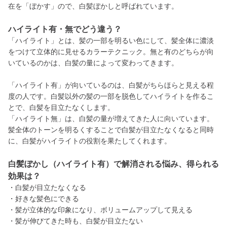
在を「ぼかす」ので、白髪ぼかしと呼ばれています。
ハイライト有・無でどう違う？
「ハイライト」とは、髪の一部を明るい色にして、髪全体に濃淡
をつけて立体的に見せるカラーテクニック。無と有のどちらが向
いているのかは、白髪の量によって変わってきます。
「ハイライト有」が向いているのは、白髪がちらほらと見える程
度の人です。白髪以外の髪の一部を脱色してハイライトを作るこ
とで、白髪を目立たなくします。
「ハイライト無」は、白髪の量が増えてきた人に向いています。
髪全体のトーンを明るくすることで白髪が目立たなくなると同時
に、白髪がハイライトの役割を果たしてくれます。
白髪ぼかし（ハイライト有）で解消される悩み、得られる
効果は？
・白髪が目立たなくなる
・好きな髪色にできる
・髪が立体的な印象になり、ボリュームアップして見える
・髪が伸びてきた時も、白髪が目立たない