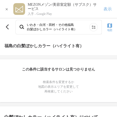
MEZONメゾン/美容室定額（サブスク）サ
×
表示
ービス
入手 -
Google Play
いわき・白河・田村・その他福島
白髪ぼかしカラー（ハイライト有）
地図
福島の白髪ぼかしカラー（ハイライト有）
この条件に該当するサロンは見つかりません
検索条件を変更するか
地図の表示エリアを変更して
再検索してください