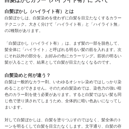
白髪ぼかしカラー（ハイライト有）について
白髪ぼかし（ハイライト有）とは
白髪ぼかしは、白髪染めを使わずに白髪を目立たなくするカラー
テクニック。大きく分けて「ハイライト有」と「ハイライト無」
の2種類があります。
「白髪ぼかし（ハイライト有）」は、まず髪の一部を脱色して、
髪全体に「ハイライト」と呼ばれる明るい髪の筋を入れます。次
にそれ以外の部分を、お好みの色にカラーリング。筋状の明るい
髪が入ることで、結果として白髪が目立たなくなるのです。
白髪染めと何が違う？
白髪は一般的なカラー剤、いわゆるオシャレ染めではしっかり染
めることができません。そのため白髪染めでは、染色力の強い暗
色のカラー剤を使う必要があります。すると白髪ではない髪も同
じ色で塗り潰されてしまうため、全体的に暗い色あいになってし
まいます。
対して白髪ぼかしは、白髪を塗りつぶすのではなく、髪全体のト
ーンを明るくして白髪を目立たなくします。文字通り、白髪の存