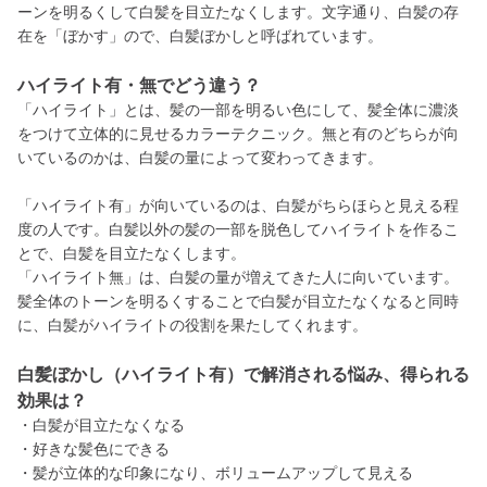
ーンを明るくして白髪を目立たなくします。文字通り、白髪の存
在を「ぼかす」ので、白髪ぼかしと呼ばれています。
ハイライト有・無でどう違う？
「ハイライト」とは、髪の一部を明るい色にして、髪全体に濃淡
をつけて立体的に見せるカラーテクニック。無と有のどちらが向
いているのかは、白髪の量によって変わってきます。
「ハイライト有」が向いているのは、白髪がちらほらと見える程
度の人です。白髪以外の髪の一部を脱色してハイライトを作るこ
とで、白髪を目立たなくします。
「ハイライト無」は、白髪の量が増えてきた人に向いています。
髪全体のトーンを明るくすることで白髪が目立たなくなると同時
に、白髪がハイライトの役割を果たしてくれます。
白髪ぼかし（ハイライト有）で解消される悩み、得られる
効果は？
・白髪が目立たなくなる
・好きな髪色にできる
・髪が立体的な印象になり、ボリュームアップして見える