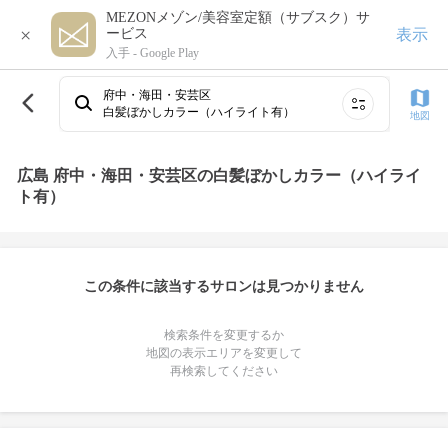
MEZONメゾン/美容室定額（サブスク）サ
×
表示
ービス
入手 -
Google Play
府中・海田・安芸区
白髪ぼかしカラー（ハイライト有）
地図
広島 府中・海田・安芸区の白髪ぼかしカラー（ハイライ
ト有）
この条件に該当するサロンは見つかりません
検索条件を変更するか
地図の表示エリアを変更して
再検索してください