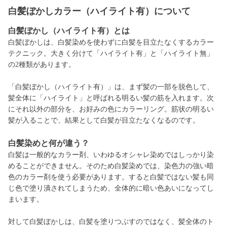
白髪ぼかしカラー（ハイライト有）について
白髪ぼかし（ハイライト有）とは
白髪ぼかしは、白髪染めを使わずに白髪を目立たなくするカラー
テクニック。大きく分けて「ハイライト有」と「ハイライト無」
の2種類があります。
「白髪ぼかし（ハイライト有）」は、まず髪の一部を脱色して、
髪全体に「ハイライト」と呼ばれる明るい髪の筋を入れます。次
にそれ以外の部分を、お好みの色にカラーリング。筋状の明るい
髪が入ることで、結果として白髪が目立たなくなるのです。
白髪染めと何が違う？
白髪は一般的なカラー剤、いわゆるオシャレ染めではしっかり染
めることができません。そのため白髪染めでは、染色力の強い暗
色のカラー剤を使う必要があります。すると白髪ではない髪も同
じ色で塗り潰されてしまうため、全体的に暗い色あいになってし
まいます。
対して白髪ぼかしは、白髪を塗りつぶすのではなく、髪全体のト