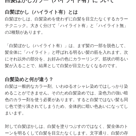
白髪ぼかしカラー（ハイライト有）について
白髪ぼかし（ハイライト有）とは
白髪ぼかしは、白髪染めを使わずに白髪を目立たなくするカラー
テクニック。大きく分けて「ハイライト有」と「ハイライト無」
の2種類があります。
「白髪ぼかし（ハイライト有）」は、まず髪の一部を脱色して、
髪全体に「ハイライト」と呼ばれる明るい髪の筋を入れます。次
にそれ以外の部分を、お好みの色にカラーリング。筋状の明るい
髪が入ることで、結果として白髪が目立たなくなるのです。
白髪染めと何が違う？
白髪は一般的なカラー剤、いわゆるオシャレ染めではしっかり染
めることができません。そのため白髪染めでは、染色力の強い暗
色のカラー剤を使う必要があります。すると白髪ではない髪も同
じ色で塗り潰されてしまうため、全体的に暗い色あいになってし
まいます。
対して白髪ぼかしは、白髪を塗りつぶすのではなく、髪全体のト
ーンを明るくして白髪を目立たなくします。文字通り、白髪の存