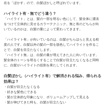
在を「ぼかす」ので、白髪ぼかしと呼ばれています。
ハイライト有・無でどう違う？
「ハイライト」とは、髪の一部を明るい色にして、髪全体に濃淡
をつけて立体的に見せるカラーテクニック。無と有のどちらが向
いているのかは、白髪の量によって変わってきます。
「ハイライト有」が向いているのは、白髪がちらほらと見える程
度の人です。白髪以外の髪の一部を脱色してハイライトを作るこ
とで、白髪を目立たなくします。
「ハイライト無」は、白髪の量が増えてきた人に向いています。
髪全体のトーンを明るくすることで白髪が目立たなくなると同時
に、白髪がハイライトの役割を果たしてくれます。
白髪ぼかし（ハイライト有）で解消される悩み、得られる
効果は？
・白髪が目立たなくなる
・好きな髪色にできる
・髪が立体的な印象になり、ボリュームアップして見える
・髪が伸びてきた時も、白髪が目立たない