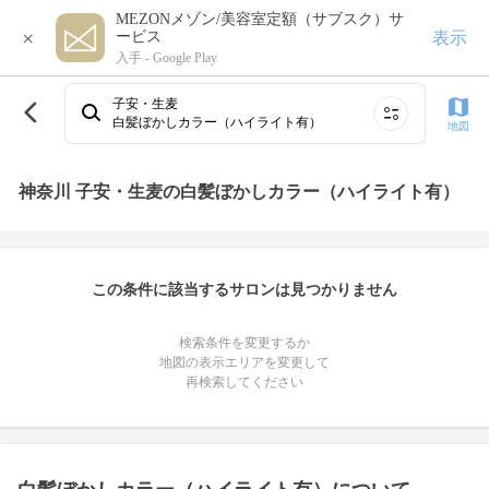
MEZONメゾン/美容室定額（サブスク）サ
×
表示
ービス
入手 -
Google Play
子安・生麦
白髪ぼかしカラー（ハイライト有）
地図
神奈川 子安・生麦の白髪ぼかしカラー（ハイライト有）
この条件に該当するサロンは見つかりません
検索条件を変更するか
地図の表示エリアを変更して
再検索してください