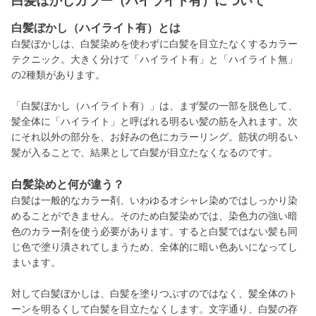
白髪ぼかしカラー（ハイライト有）について
白髪ぼかし（ハイライト有）とは
白髪ぼかしは、白髪染めを使わずに白髪を目立たなくするカラー
テクニック。大きく分けて「ハイライト有」と「ハイライト無」
の2種類があります。
「白髪ぼかし（ハイライト有）」は、まず髪の一部を脱色して、
髪全体に「ハイライト」と呼ばれる明るい髪の筋を入れます。次
にそれ以外の部分を、お好みの色にカラーリング。筋状の明るい
髪が入ることで、結果として白髪が目立たなくなるのです。
白髪染めと何が違う？
白髪は一般的なカラー剤、いわゆるオシャレ染めではしっかり染
めることができません。そのため白髪染めでは、染色力の強い暗
色のカラー剤を使う必要があります。すると白髪ではない髪も同
じ色で塗り潰されてしまうため、全体的に暗い色あいになってし
まいます。
対して白髪ぼかしは、白髪を塗りつぶすのではなく、髪全体のト
ーンを明るくして白髪を目立たなくします。文字通り、白髪の存