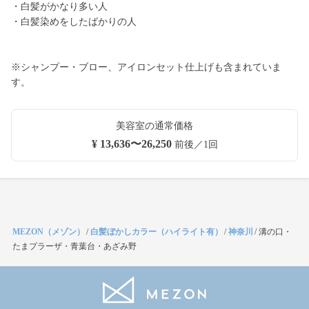
・白髪がかなり多い人
・白髪染めをしたばかりの人
※シャンプー・ブロー、アイロンセット仕上げも含まれていま
す。
美容室の通常価格
¥ 13,636〜26,250
前後／1回
MEZON（メゾン）
/
白髪ぼかしカラー（ハイライト有）
/
神奈川
/
溝の口・
たまプラーザ・青葉台・あざみ野