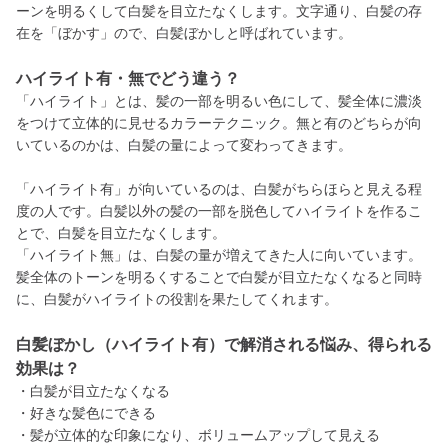
ーンを明るくして白髪を目立たなくします。文字通り、白髪の存
在を「ぼかす」ので、白髪ぼかしと呼ばれています。
ハイライト有・無でどう違う？
「ハイライト」とは、髪の一部を明るい色にして、髪全体に濃淡
をつけて立体的に見せるカラーテクニック。無と有のどちらが向
いているのかは、白髪の量によって変わってきます。
「ハイライト有」が向いているのは、白髪がちらほらと見える程
度の人です。白髪以外の髪の一部を脱色してハイライトを作るこ
とで、白髪を目立たなくします。
「ハイライト無」は、白髪の量が増えてきた人に向いています。
髪全体のトーンを明るくすることで白髪が目立たなくなると同時
に、白髪がハイライトの役割を果たしてくれます。
白髪ぼかし（ハイライト有）で解消される悩み、得られる
効果は？
・白髪が目立たなくなる
・好きな髪色にできる
・髪が立体的な印象になり、ボリュームアップして見える