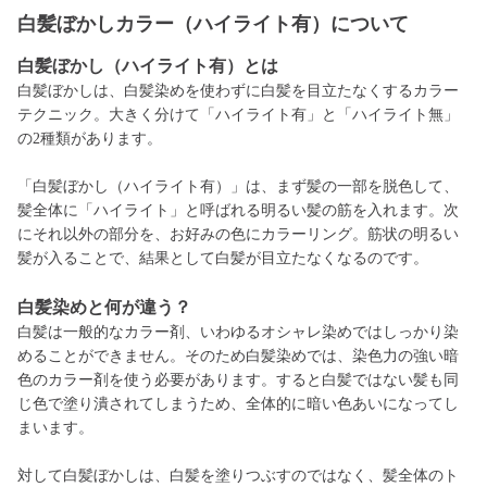
白髪ぼかしカラー（ハイライト有）について
白髪ぼかし（ハイライト有）とは
白髪ぼかしは、白髪染めを使わずに白髪を目立たなくするカラー
テクニック。大きく分けて「ハイライト有」と「ハイライト無」
の2種類があります。
「白髪ぼかし（ハイライト有）」は、まず髪の一部を脱色して、
髪全体に「ハイライト」と呼ばれる明るい髪の筋を入れます。次
にそれ以外の部分を、お好みの色にカラーリング。筋状の明るい
髪が入ることで、結果として白髪が目立たなくなるのです。
白髪染めと何が違う？
白髪は一般的なカラー剤、いわゆるオシャレ染めではしっかり染
めることができません。そのため白髪染めでは、染色力の強い暗
色のカラー剤を使う必要があります。すると白髪ではない髪も同
じ色で塗り潰されてしまうため、全体的に暗い色あいになってし
まいます。
対して白髪ぼかしは、白髪を塗りつぶすのではなく、髪全体のト