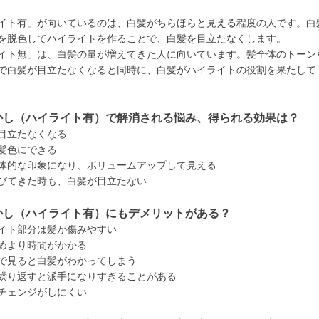
イト有」が向いているのは、白髪がちらほらと見える程度の人です。白
を脱色してハイライトを作ることで、白髪を目立たなくします。
イト無」は、白髪の量が増えてきた人に向いています。髪全体のトーン
で白髪が目立たなくなると同時に、白髪がハイライトの役割を果たして
かし（ハイライト有）で解消される悩み、得られる効果は？
目立たなくなる
髪色にできる
体的な印象になり、ボリュームアップして見える
びてきた時も、白髪が目立たない
かし（ハイライト有）にもデメリットがある？
イト部分は髪が傷みやすい
めより時間がかかる
で見ると白髪がわかってしまう
繰り返すと派手になりすぎることがある
チェンジがしにくい