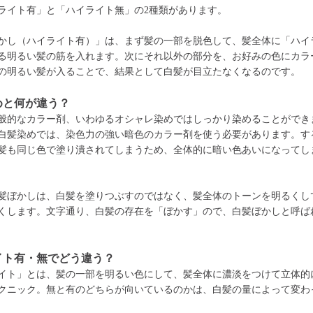
ライト有」と「ハイライト無」の2種類があります。
かし（ハイライト有）」は、まず髪の一部を脱色して、髪全体に「ハイ
る明るい髪の筋を入れます。次にそれ以外の部分を、お好みの色にカラ
の明るい髪が入ることで、結果として白髪が目立たなくなるのです。
めと何が違う？
般的なカラー剤、いわゆるオシャレ染めではしっかり染めることができ
白髪染めでは、染色力の強い暗色のカラー剤を使う必要があります。す
髪も同じ色で塗り潰されてしまうため、全体的に暗い色あいになってし
髪ぼかしは、白髪を塗りつぶすのではなく、髪全体のトーンを明るくし
くします。文字通り、白髪の存在を「ぼかす」ので、白髪ぼかしと呼ば
イト有・無でどう違う？
イト」とは、髪の一部を明るい色にして、髪全体に濃淡をつけて立体的
クニック。無と有のどちらが向いているのかは、白髪の量によって変わ