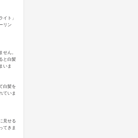
ライト」
ーリン
ません。
ると白髪
まいま
て白髪を
れていま
に見せる
ってきま